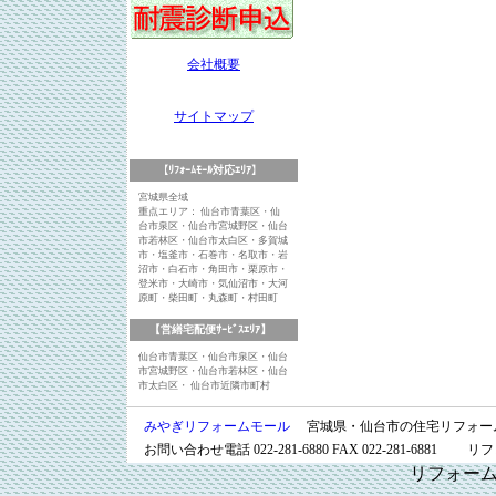
会社概要
サイトマップ
【ﾘﾌｫｰﾑﾓｰﾙ対応ｴﾘｱ】
宮城県全域
重点エリア： 仙台市青葉区・仙
台市泉区・仙台市宮城野区・仙台
市若林区・仙台市太白区・多賀城
市・塩釜市・石巻市・名取市・岩
沼市・白石市・角田市・栗原市・
登米市・大崎市・気仙沼市・大河
原町・柴田町・丸森町・村田町
【営繕宅配便ｻｰﾋﾞｽｴﾘｱ】
仙台市青葉区・仙台市泉区・仙台
市宮城野区・仙台市若林区・仙台
市太白区・ 仙台市近隣市町村
みやぎリフォームモール
宮城県・仙台市の住宅リフォー
お問い合わせ電話 022-281-6880 FAX 022-281-
リフォー