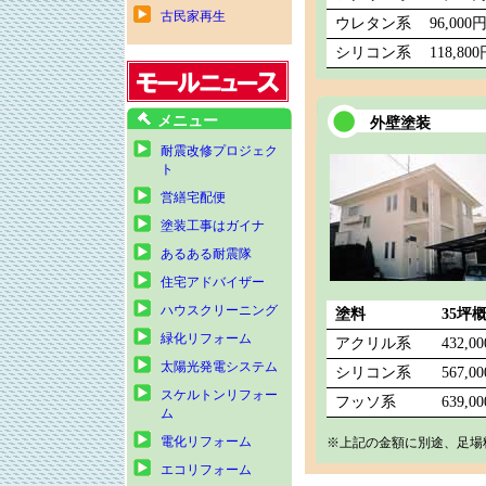
古民家再生
ウレタン系
96,000
シリコン系
118,80
メニュー
外壁塗装
耐震改修プロジェク
ト
営繕宅配便
塗装工事はガイナ
あるある耐震隊
住宅アドバイザー
ハウスクリーニング
塗料
35坪
緑化リフォーム
アクリル系
432,0
太陽光発電システム
シリコン系
567,0
スケルトンリフォー
フッソ系
639,0
ム
電化リフォーム
※上記の金額に別途、足場
エコリフォーム