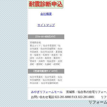
会社概要
サイトマップ
【ﾘﾌｫｰﾑﾓｰﾙ対応ｴﾘｱ】
宮城県全域
重点エリア： 仙台市青葉区・仙
台市泉区・仙台市宮城野区・仙台
市若林区・仙台市太白区・多賀城
市・塩釜市・石巻市・名取市・岩
沼市・白石市・角田市・栗原市・
登米市・大崎市・気仙沼市・大河
原町・柴田町・丸森町・村田町
【営繕宅配便ｻｰﾋﾞｽｴﾘｱ】
仙台市青葉区・仙台市泉区・仙台
市宮城野区・仙台市若林区・仙台
市太白区・ 仙台市近隣市町村
みやぎリフォームモール
宮城県・仙台市の住宅リフォー
お問い合わせ電話 022-281-6880 FAX 022-281-
リフォー