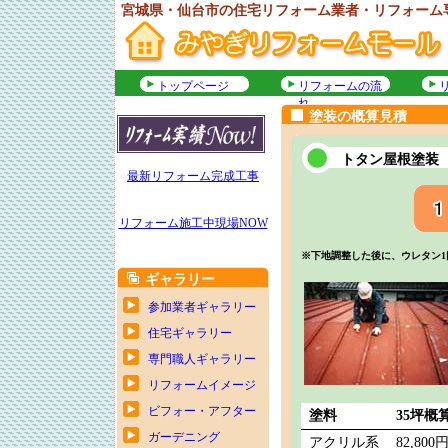
宮城県・仙台市の住宅リフォーム業者・リフォーム
トップページ
リフォームの流
れ
塗装の概算見積
トタン屋根塗装
最新リフォーム完成工事
リフォーム施工中現場NOW
※下地調整した後に、ウレタン1
ギャラリー
参加業者ギャラリー
住宅ギャラリー
専門職人ギャラリー
リフォームイメージ
ビフォー・アフター
塗料
35坪概
ガーデニング
アクリル系
82,800