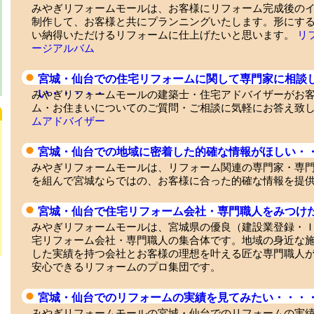
みやぎリフォームモールは、お客様にリフォーム完成後の
制作して、お客様と共にプランニングいたします。形にす
い納得いただけるリフォームに仕上げたいと思います。
リ
ージアルバム
宮城・仙台での住宅リフォームに関して専門家に相談
い・・・・・
みやぎリフォームモールの建築士・住宅アドバイザーがお
ム・お住まいについてのご質問・ご相談に気軽にお答え致
ムアドバイザー
宮城・仙台での地域に密着した的確な情報がほしい・
みやぎリフォームモールは、リフォーム関連の専門家・専
を組んで宮城ならではの、お客様に合った的確な情報を提
宮城・仙台で住宅リフォーム会社・専門職人をみつけ
みやぎリフォームモールは、宮城県の優良（建設業登録・
宅リフォーム会社・専門職人の集合体です。地域の身近な
した実績を持つ会社とお客様の理想を叶える匠な専門職人
安心できるリフォームのプロ集団です。
宮城・仙台でのリフォームの実績を見てみたい・・・
みやぎリフォームモールの宮城・仙台でのリフォームの実