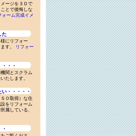
イメージを３Ｄで
ることで後悔しな
フォーム完成イメ
した
客様にリフォー
します。
リフォー
・・・・
門機関とスクラム
供いたします。
たい・・・・・
ＩＳＯ取得）な住
施設をリフォーム
が所属している、
・・
績をご覧くださ